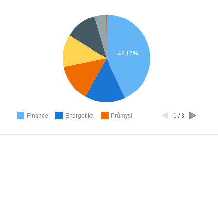
43,17%
Finance
Energetika
Průmysl
1 / 3