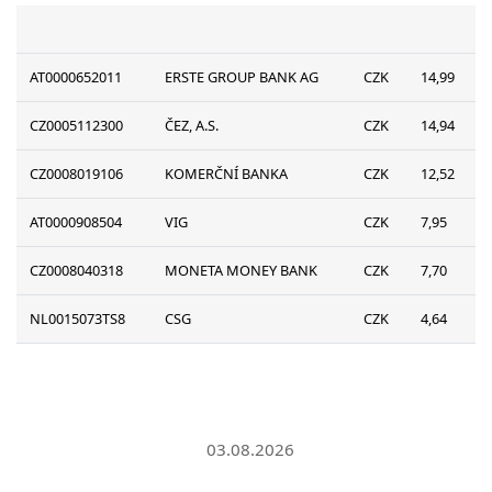
AT0000652011
ERSTE GROUP BANK AG
CZK
14,99
CZ0005112300
ČEZ, A.S.
CZK
14,94
CZ0008019106
KOMERČNÍ BANKA
CZK
12,52
AT0000908504
VIG
CZK
7,95
CZ0008040318
MONETA MONEY BANK
CZK
7,70
NL0015073TS8
CSG
CZK
4,64
03.08.2026