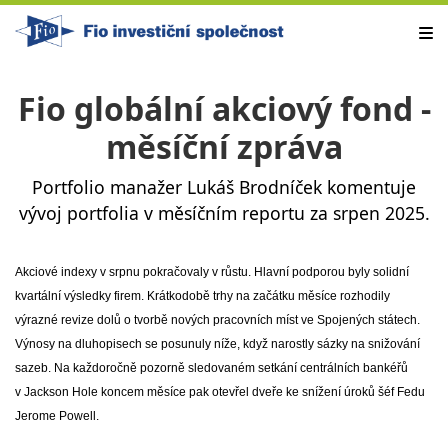
Fio globální akciový fond -
měsíční zpráva
Portfolio manažer Lukáš Brodníček komentuje
vývoj portfolia v měsíčním reportu za srpen 2025.
Akciové indexy v srpnu pokračovaly v růstu. Hlavní podporou byly solidní
kvartální výsledky firem. Krátkodobě trhy na začátku měsíce rozhodily
výrazné revize dolů o tvorbě nových pracovních míst ve Spojených státech.
Výnosy na dluhopisech se posunuly níže, když narostly sázky na snižování
sazeb. Na každoročně pozorně sledovaném setkání centrálních bankéřů
v Jackson Hole koncem měsíce pak otevřel dveře ke snížení úroků šéf Fedu
Jerome Powell.