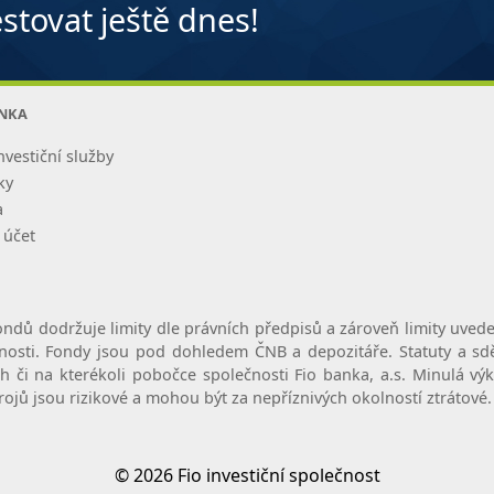
stovat ještě dnes!
ANKA
nvestiční služby
ky
a
 účet
ondů dodržuje limity dle právních předpisů a zároveň limity uvede
čnosti. Fondy jsou pod dohledem ČNB a depozitáře. Statuty a sdě
h či na kterékoli pobočce společnosti Fio banka, a.s. Minulá v
rojů jsou rizikové a mohou být za nepříznivých okolností ztrátov
© 2026 Fio investiční společnost