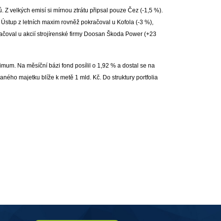
. Z velkých emisí si mírnou ztrátu připsal pouze Čez (-1,5 %).
 Ústup z letních maxim rovněž pokračoval u Kofola (-3 %),
kračoval u akcií strojírenské firmy Doosan Škoda Power (+23
ximum. Na měsíční bázi fond posílil o 1,92 % a dostal se na
ého majetku blíže k metě 1 mld. Kč. Do struktury portfolia