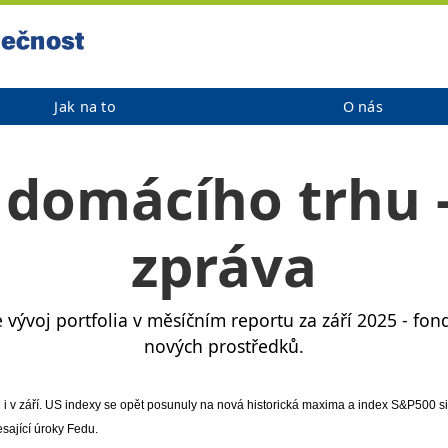
Jak na to
O nás
 domácího trhu 
zpráva
 vývoj portfolia v měsíčním reportu za září 2025 - fo
nových prostředků.
 i v září. US indexy se opět posunuly na nová historická maxima a index S&P500 si p
esající úroky Fedu.