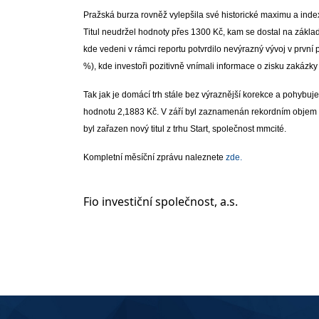
Pražská burza rovněž vylepšila své historické maximu a index 
Titul neudržel hodnoty přes 1300 Kč, kam se dostal na zákla
kde vedeni v rámci reportu potvrdilo nevýrazný vývoj v první 
%), kde investoři pozitivně vnímali informace o zisku zakázk
Tak jak je domácí trh stále bez výraznější korekce a pohybuje
hodnotu 2,1883 Kč. V září byl zaznamenán rekordním objem pr
byl zařazen nový titul z trhu Start, společnost mmcité.
Kompletní měsíční zprávu naleznete
zde.
Fio investiční společnost, a.s.