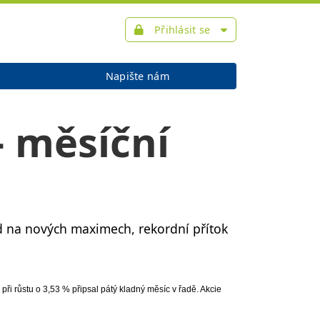
Přihlásit se
Napište nám
- měsíční
nd na nových maximech, rekordní přítok
ři růstu o 3,53 % připsal pátý kladný měsíc v řadě. Akcie