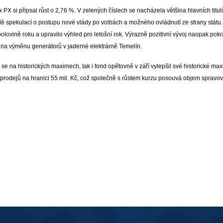
PX si připsal růst o 2,76 %. V zelených číslech se nacházela většina hlavních titulů
dě spekulací o postupu nové vlády po volbách a možného ovládnutí ze strany státu.
polovině roku a upravilo výhled pro letošní rok. Výrazně pozitivní vývoj naopak po
y na výměnu generátorů v jaderné elektrárně Temelín.
 se na historických maximech, tak i fond opětovně v září vylepšil své historické ma
odejů na hranici 55 mil. Kč, což společně s růstem kurzu posouvá objem spravovan