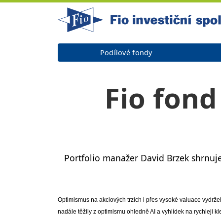
Podílové fondy
Fio fond
Portfolio manažer David Brzek shrnuje
Optimismus na akciových trzích i přes vysoké valuace vydržel
nadále těžily z optimismu ohledně AI a vyhlídek na rychleji kl