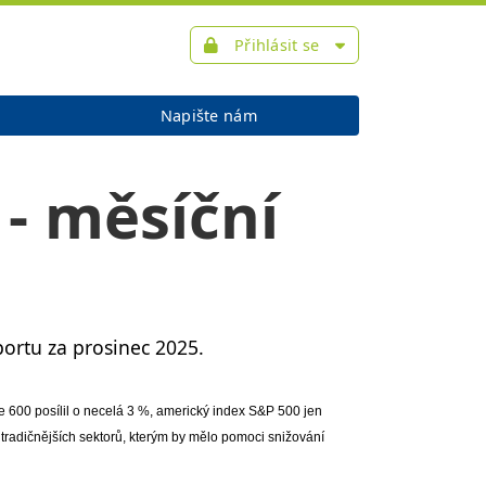
Přihlásit se
Napište nám
 - měsíční
ortu za prosinec 2025.
e 600 posílil o necelá 3 %, americký index S&P 500 jen
h tradičnějších sektorů, kterým by mělo pomoci snižování