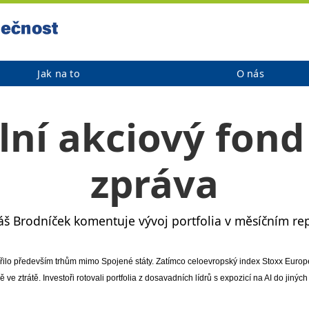
Jak na to
O nás
lní akciový fond
zpráva
áš Brodníček komentuje vývoj portfolia v měsíčním rep
dařilo především trhům mimo Spojené státy. Zatímco celoevropský index Stoxx Europ
e ztrátě. Investoři rotovali portfolia z dosavadních lídrů s expozicí na AI do jinýc