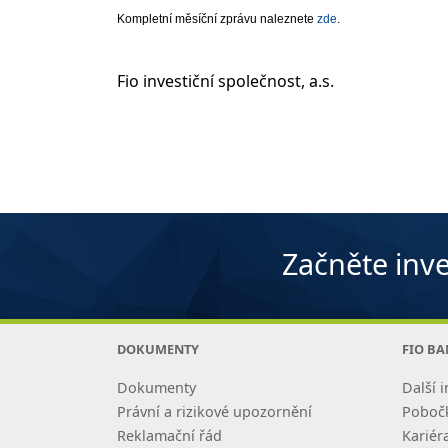
Kompletní měsíční zprávu naleznete
zde
.
Fio investiční společnost, a.s.
Začněte inve
DOKUMENTY
FIO B
Dokumenty
Další i
Právní a rizikové upozornění
Poboč
Reklamační řád
Kariér