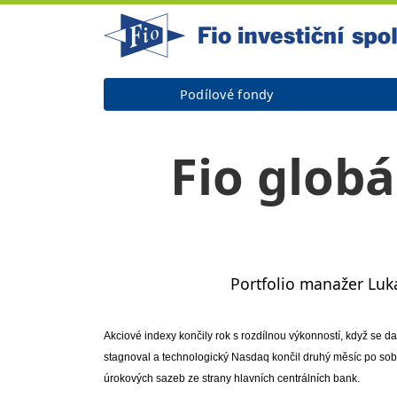
Podílové fondy
Fio globá
Portfolio manažer Luk
Akciové indexy končily rok s rozdílnou výkonností, když se 
stagnoval a technologický Nasdaq končil druhý měsíc po sobě v
úrokových sazeb ze strany hlavních centrálních bank.