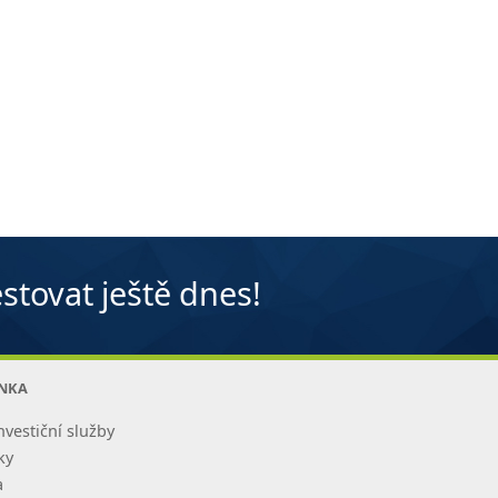
stovat ještě dnes!
ANKA
nvestiční služby
ky
a