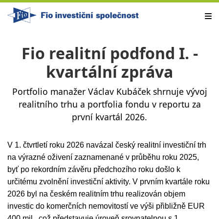
Fio realitní podfond I. -
kvartální zpráva
Portfolio manažer Václav Kubáček shrnuje vývoj
realitního trhu a portfolia fondu v reportu za
první kvartál 2026.
V 1. čtvrtletí roku 2026 navázal český realitní investiční trh
na výrazné oživení zaznamenané v průběhu roku 2025,
byť po rekordním závěru předchozího roku došlo k
určitému zvolnění investiční aktivity. V prvním kvartále roku
2026 byl na českém realitním trhu realizován objem
investic do komerčních nemovitostí ve výši přibližně EUR
400 mil., což představuje úroveň srovnatelnou s 1.