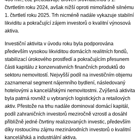
čtvrtletím roku 2024, avšak nižší oproti mimořádně silnému
1. čtvrtletí roku 2025. Trh nicméně nadále vykazuje stabilní
likviditu a pokračující zájem investorů o kvalitní výnosová
aktiva.
Investiční aktivita v úvodu roku byla podporována
především vysokou likviditou domácích realitních fondů,
stabilizací úrokového prostředí a pokračujícím přesunem
části kapitálu z konzervativních finančních produktů do
sektoru nemovitostí. Nejvyšší podíl na investičním objemu
zaznamenal segment nájemního bydlení, následovaný
hotelovými a kancelářskými nemovitostmi. Zvýšená aktivita
byla patrná rovněž u vybraných logistických a retailových
aktiv. Přestože na trhu nadále dominoval domácí kapitál,
podíl zahraničních investorů meziročně vzrostl a dosáhl
přibližně jedné čtvrtiny realizovaných investic, především
díky rostoucímu zájmu mezinárodních investorů o kvalitní
kancelářská a industriální aktiva.