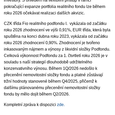
investory. S ohledem na flexibilní přístup v rámci
pokračující expanze portfolia realitního fondu lze během
roku 2026 očekávat realizaci dalších akvizic.
CZK třída Fio realitního podfondu I.
vykázala od začátku
roku 2026 zhodnocení ve výši 0,91%, EUR třída, která byla
spuštěna na konci dubna roku 2023, vykázala od začátku
roku 2026 zhodnocení 0,90%. Zhodnocení je tvořeno
inkasovaným nájmem a výnosy z likvidní složky Podfondu.
Celková výkonnost Podfondu za 1. čtvrtletí roku 2026 je v
souladu s naší strategií dlouhodobě udržitelného
konzervativního výnosu. Během 1Q/2026 nedošlo k
přecenění nemovitostní složky fondu a platné zůstávají
tržní hodnoty stanovené během Q4/2025, přičemž k
dalšímu plánovanému přecenění nemovitostní složky
fondu by mělo dojít během Q2/2026.
Kompletní zpráva k dispozici
zde.