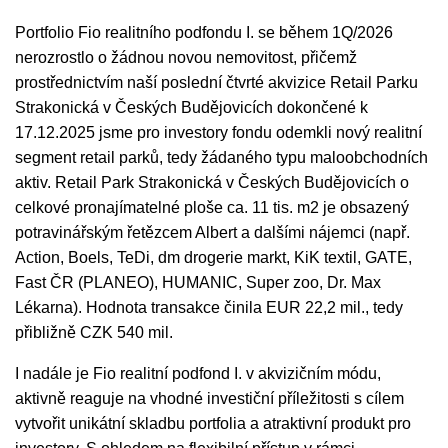
Portfolio Fio realitního podfondu I. se během 1Q/2026
nerozrostlo o žádnou novou nemovitost, přičemž
prostřednictvím naší poslední čtvrté akvizice Retail Parku
Strakonická v Českých Budějovicích dokončené k
17.12.2025 jsme pro investory fondu odemkli nový realitní
segment retail parků, tedy žádaného typu maloobchodních
aktiv. Retail Park Strakonická v Českých Budějovicích o
celkové pronajímatelné ploše ca. 11 tis. m2 je obsazený
potravinářským řetězcem Albert a dalšími nájemci (např.
Action, Boels, TeDi, dm drogerie markt, KiK textil, GATE,
Fast ČR (PLANEO), HUMANIC, Super zoo, Dr. Max
Lékarna). Hodnota transakce činila EUR 22,2 mil., tedy
přibližně CZK 540 mil.
I nadále je Fio realitní podfond I. v akvizičním módu,
aktivně reaguje na vhodné investiční příležitosti s cílem
vytvořit unikátní skladbu portfolia a atraktivní produkt pro